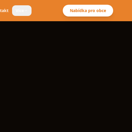
takt
Více
Nabídka pro obce