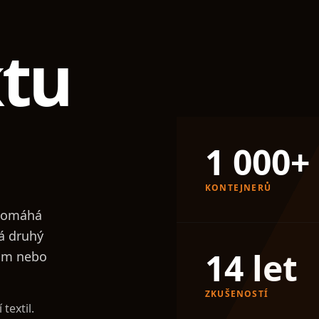
ktu
1 000
+
KONTEJNERŮ
t pomáhá
vá druhý
14
let
nám nebo
ZKUŠENOSTÍ
textil.