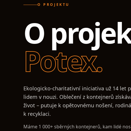
O PROJEKTU
O proje
Potex.
Ekologicko-charitativní iniciativa už 14 le
lidem v nouzi. Oblečení z kontejnerů získá
život – putuje k opětovnému nošení, rodi
k recyklaci.
Máme 1 000+ sběrných kontejnerů, kam lidé nosí 