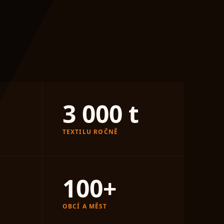
3 000
t
TEXTILU ROČNĚ
100
+
OBCÍ A MĚST