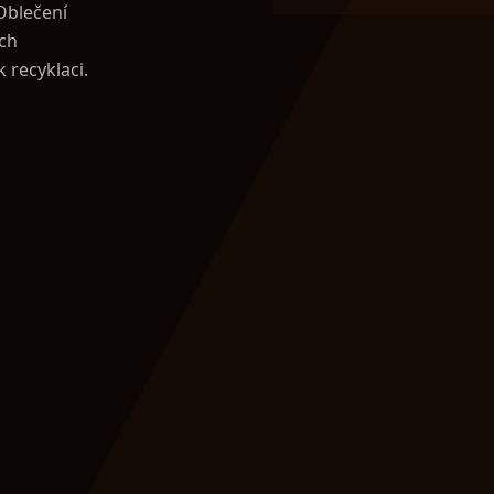
Oblečení
ích
 recyklaci.