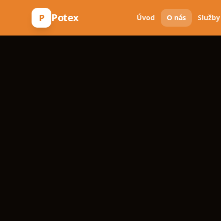
Potex
P
Úvod
O nás
Služby