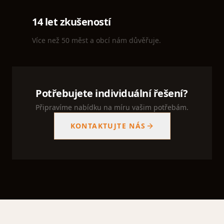
14 let zkušeností
Více než 50 měst a obcí nám důvěřuje.
Potřebujete individuální řešení?
Připravíme nabídku na míru vašim potřebám.
KONTAKTUJTE NÁS