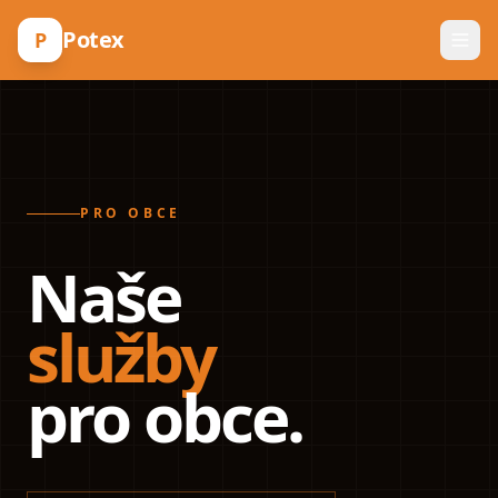
Potex
P
PRO OBCE
Naše
služby
pro obce.