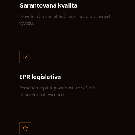
Garantovaná kvalita
Pravidelný a spolehlivý svoz – jistota včasných
vývozů.
EPR legislativa
Pomáháme plnit povinnosti rozšířené
odpovědnosti výrobců.