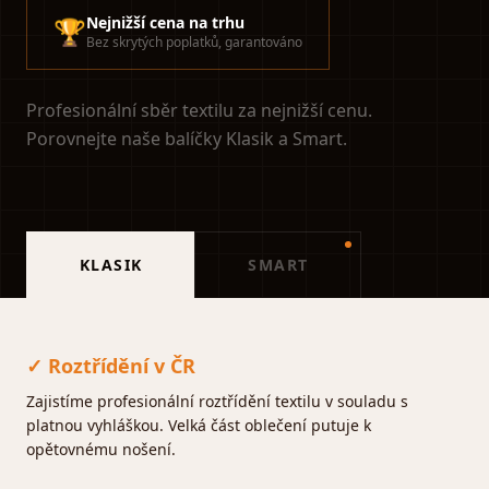
Nejnižší cena na trhu
🏆
Bez skrytých poplatků, garantováno
Profesionální sběr textilu za nejnižší cenu.
Porovnejte naše balíčky Klasik a Smart.
KLASIK
SMART
✓ Roztřídění v ČR
Zajistíme profesionální roztřídění textilu v souladu s
platnou vyhláškou. Velká část oblečení putuje k
opětovnému nošení.