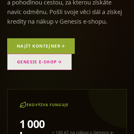
a pohodlnou cestou, za kterou získáte
navíc odměnu. Pošli svoje věci dál a získej
kredity na nákup v Genesis e-shopu.
NAJÍT KONTEJNER
GENESIS E-SHOP
EKOVÝZVA FUNGUJE
1 000
= 100 Kč na nákup v Genesis e-