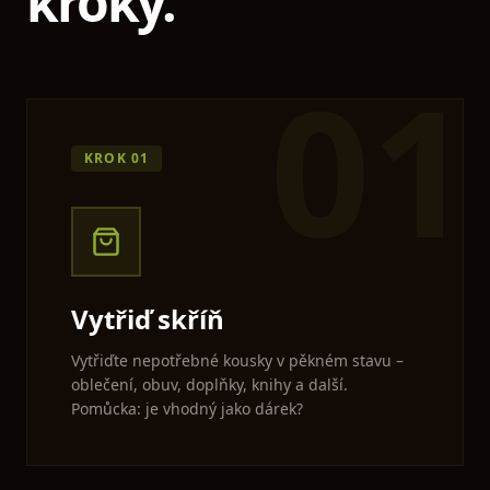
kroky.
01
KROK
01
Vytřiď skříň
Vytřiďte nepotřebné kousky v pěkném stavu –
oblečení, obuv, doplňky, knihy a další.
Pomůcka: je vhodný jako dárek?