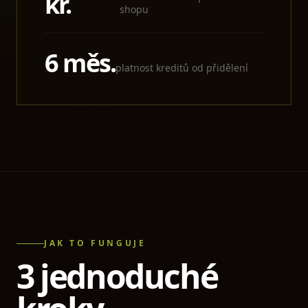
kr.
shopu
6 měs.
platnost kreditů od přidělení
JAK TO FUNGUJE
3 jednoduché