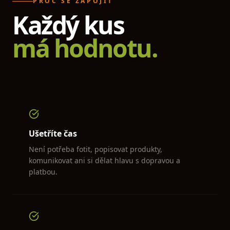
PROČ SE ZAPOJIT
Každý kus
má hodnotu.
Ušetříte čas
Není potřeba fotit, popisovat produkty,
komunikovat ani si dělat hlavu s dopravou a
platbou.